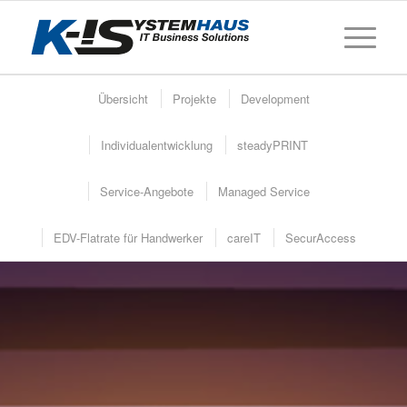
Übersicht
Projekte
Development
Individualentwicklung
steadyPRINT
Service-Angebote
Managed Service
EDV-Flatrate für Handwerker
careIT
SecurAccess