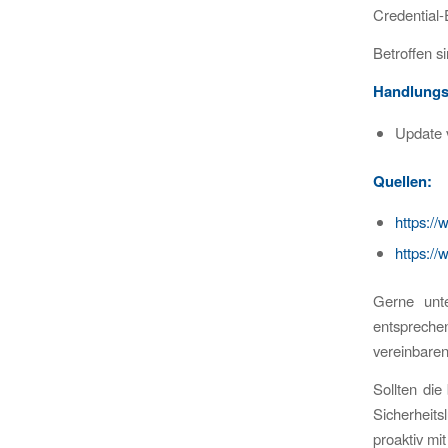
Credential-
Betroffen s
Handlungs
Update 
Quellen:
https:/
https:/
Gerne unt
entsprech
vereinbaren
Sollten die
Sicherheits
proaktiv mi