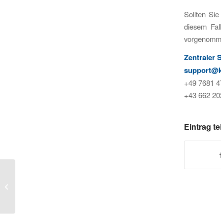
Sollten Sie
diesem Fa
vorgenomm
Zentraler
support@k
+49 7681 4
+43 662 20
Eintrag te
K-iS Systemhaus spendet Kicker an
das Kinderhospiz in Olpe