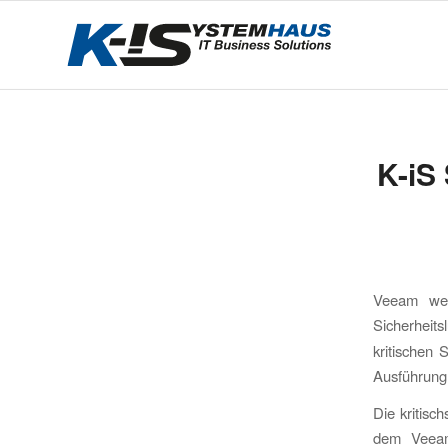
K-iS
Veeam wei
Sicherheit
kritischen
Ausführung
Die kritisc
dem Veeam