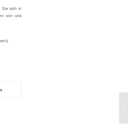
 Sie sich in
en von uns
mern)
We
Te
Un