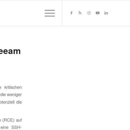
Veeam
kritischen
die weniger
enziell die
on (RCE) auf
 eine SSH-