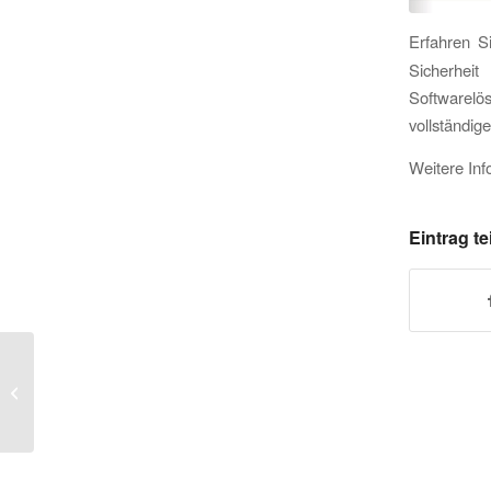
Erfahren S
Sicherhei
Softwarel
vollständig
Weitere Inf
Eintrag te
K-iS Systemhaus spendet 1.750 Euro
an AWO Schule Am Sonnenhang