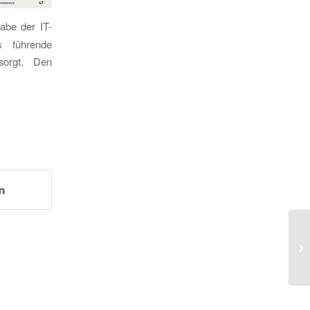
abe der IT-
s führende
sorgt. Den
Ha
Sc
Ci